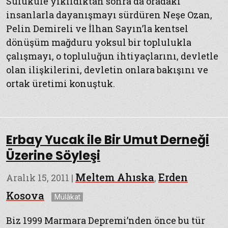
Sulukule yıkıldıktan sonra da oradaki
insanlarla dayanışmayı sürdüren Neşe Ozan,
Pelin Demireli ve İlhan Sayın’la kentsel
dönüşüm mağduru yoksul bir toplulukla
çalışmayı, o topluluğun ihtiyaçlarını, devletle
olan ilişkilerini, devletin onlara bakışını ve
ortak üretimi konuştuk.
Erbay Yucak ile Bir Umut Derneği
Üzerine Söyleşi
Meltem Ahıska
Erden
Aralık 15, 2011
|
,
Etiketler
Kosova
Mülâkat
Biz 1999 Marmara Depremi’nden önce bu tür