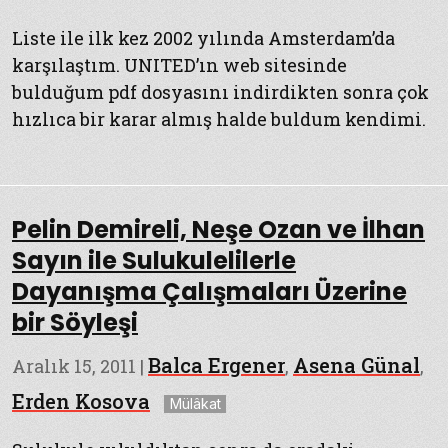
Liste ile ilk kez 2002 yılında Amsterdam’da
karşılaştım. UNITED’ın web sitesinde
bulduğum pdf dosyasını indirdikten sonra çok
hızlıca bir karar almış halde buldum kendimi.
Pelin Demireli, Neşe Ozan ve İlhan
Sayın ile Sulukulelilerle
Dayanışma Çalışmaları Üzerine
bir Söyleşi
Balca Ergener
Asena Günal
Aralık 15, 2011
|
,
,
Etiketler
Erden Kosova
Mülâkat