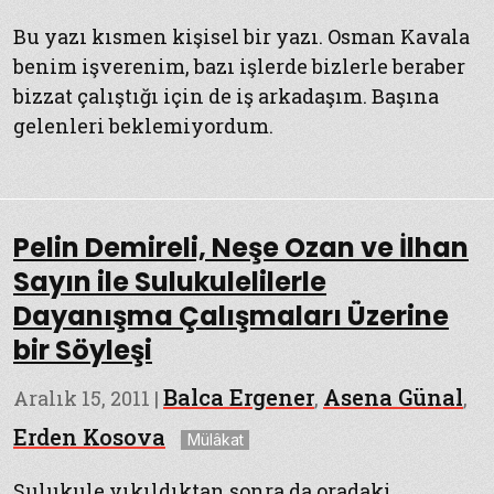
Bu yazı kısmen kişisel bir yazı. Osman Kavala
benim işverenim, bazı işlerde bizlerle beraber
bizzat çalıştığı için de iş arkadaşım. Başına
gelenleri beklemiyordum.
Pelin Demireli, Neşe Ozan ve İlhan
Sayın ile Sulukulelilerle
Dayanışma Çalışmaları Üzerine
bir Söyleşi
Balca Ergener
Asena Günal
Aralık 15, 2011
|
,
,
Etiketler
Erden Kosova
Mülâkat
Sulukule yıkıldıktan sonra da oradaki