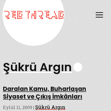
M
Şükrü Argın
Daralan Kamu, Buharlaşan
Siyaset ve Çıkış İmkânları
Şükrü Argın
Eylül 11, 2009
|