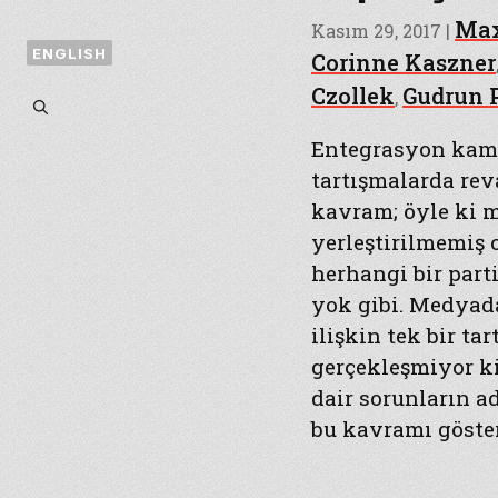
Max
Kasım 29, 2017
|
ENGLISH
Corinne Kaszner
Czollek
Gudrun 
,
Entegrasyon kam
tartışmalarda rev
kavram; öyle ki 
yerleştirilmemiş 
herhangi bir part
yok gibi. Medyad
ilişkin tek bir ta
gerçekleşmiyor ki,
dair sorunların a
bu kavramı göste