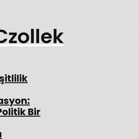
Czollek
itlilik
asyon:
olitik Bir
ı