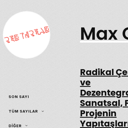
İçeriğe
atla
Max 
Radikal Çeş
ve
Dezentegr
SON SAYI
Sanatsal, P
Projenin
TÜM SAYILAR
Yapıtaşlar
DIĞER