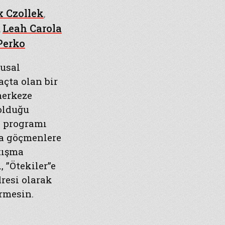
 Czollek
,
Leah Carola
,
Perko
usal
açta olan bir
merkeze
olduğu
i programı
a göçmenlere
rtışma
 ”Ötekiler”e
dresi olarak
rmesin.