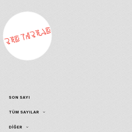
İçeriğe
atla
Suza
Irkçılıkla
Mücadele
Sanatsal v
SON SAYI
Kuramsal
TÜM SAYILAR
Stratejiler
DIĞER
Suz
Aralık 15, 2011
|