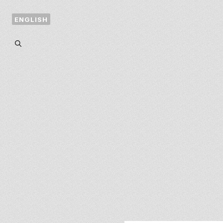
Millevska
ENGLISH
Son döneme ait 
araştırmalarım ve
çalışmalarımda ü
durmuş olduğum 
üretim ve araştır
biçimde aciliyet i
bir konu üzerinde
yoğunlaşmaktayd
toplumunda ırksal
ilişkiler ve bunlar
ve epistemolojik 