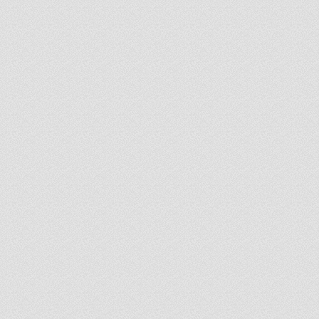
na Millevska
de
e
ana