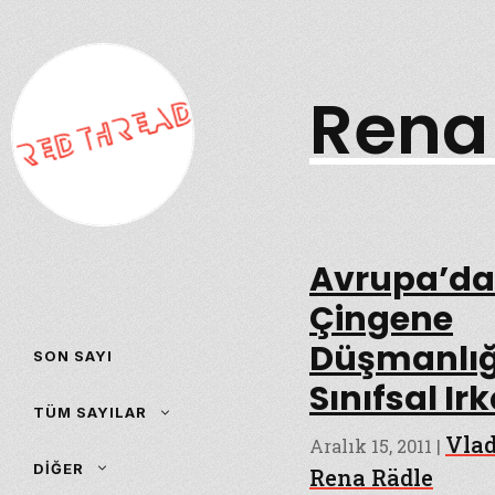
İçeriğe
atla
Rena
Avrupa’da
Çingene
Düşmanlığ
SON SAYI
Sınıfsal Irk
TÜM SAYILAR
Vla
Aralık 15, 2011
|
DIĞER
Rena Rädle