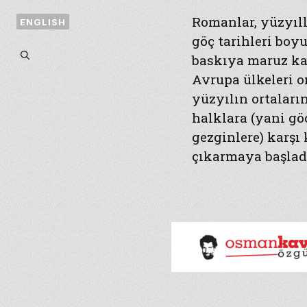
Romanlar, yüzyıl
ENGLISH
göç tarihleri boy
baskıya maruz kal
Avrupa ülkeleri o
yüzyılın ortalar
halklara (yani gö
gezginlere) karşı
çıkarmaya başlad