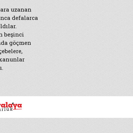
lara uzanan
unca defalarca
dılar.
n beşinci
ında göçmen
çebelere,
 kanunlar
ı.