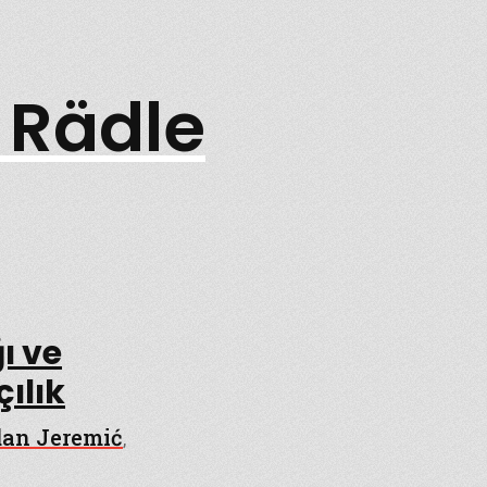
 Rädle
ı ve
çılık
dan Jeremić
,