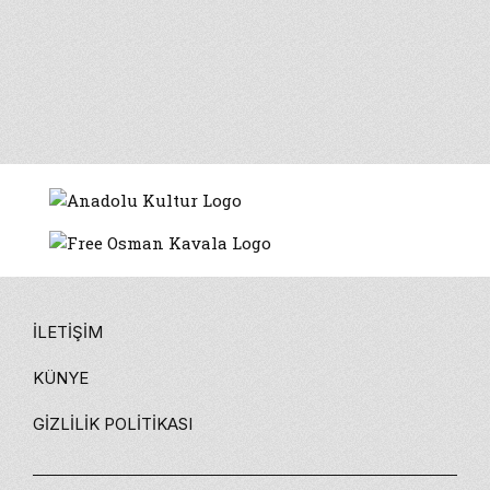
Nadire Mater, Sokak Güzeldir: 68’de Ne Oldu?
(Metis, 2009) kitabında tanıklıklara
başvurarak, Türkiye 68’inin gerçekçi bir
anlatısını yaratmayı amaçlıyor.
İLETIŞIM
KÜNYE
GIZLILIK POLITIKASI