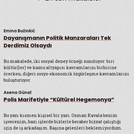
Emina Bužinkić
Dayanışmanın Politik Manzaraları Tek
Derdimiz Olsaydı
Bu makalede, iki sosyal deney örneği sunuluyor: biri
kültür(ler) ve kamu altyapısı kavramlarını birbirine
örerken, diğeri sosyo-ekonomik özgürleşme kavramlarını
buluşturuyor.
Asena Günal
Polis Marifetiyle “Kültürel Hegemonya”
Bu yazı kısmen kişisel bir yazı. Osman Kavala benim
işverenim, bazı işlerde bizlerle beraber bizzat çalıştığı
için de iş arkadaşım. Başına gelenleri beklemiyordum.