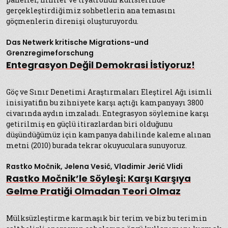
gerçekleştirdiğimiz sohbetlerin ana temasını
göçmenlerin direnişi oluşturuyordu.
Das Netwerk kritische Migrations-und
Grenzregimeforschung
Entegrasyon Değil Demokrasi İstiyoruz!
Göç ve Sınır Denetimi Araştırmaları Eleştirel Ağı isimli
inisiyatifin bu zihniyete karşı açtığı kampanyayı 3800
civarında aydın imzaladı. Entegrasyon söylemine karşı
getirilmiş en güçlü itirazlardan biri olduğunu
düşündüğümüz için kampanya dahilinde kaleme alınan
metni (2010) burada tekrar okuyuculara sunuyoruz.
Rastko Močnik, Jelena Vesić, Vladimir Jerić Vlidi
Rastko Močnik’le Söyleşi: Karşı Karşıya
Gelme Pratiği Olmadan Teori Olmaz
Mülksüzleştirme karmaşık bir terim ve biz bu terimin