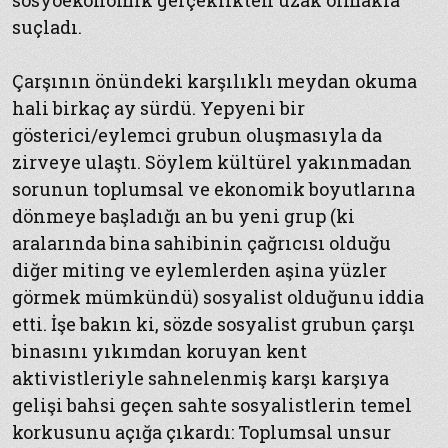
sosyoekonomik gerçeklikten uzak olmakla
suçladı.
Çarşının önündeki karşılıklı meydan okuma
hali birkaç ay sürdü. Yepyeni bir
gösterici/eylemci grubun oluşmasıyla da
zirveye ulaştı. Söylem kültürel yakınmadan
sorunun toplumsal ve ekonomik boyutlarına
dönmeye başladığı an bu yeni grup (ki
aralarında bina sahibinin çağrıcısı olduğu
diğer miting ve eylemlerden aşina yüzler
görmek mümkündü) sosyalist olduğunu iddia
etti. İşe bakın ki, sözde sosyalist grubun çarşı
binasını yıkımdan koruyan kent
aktivistleriyle sahnelenmiş karşı karşıya
gelişi bahsi geçen sahte sosyalistlerin temel
korkusunu açığa çıkardı: Toplumsal unsur