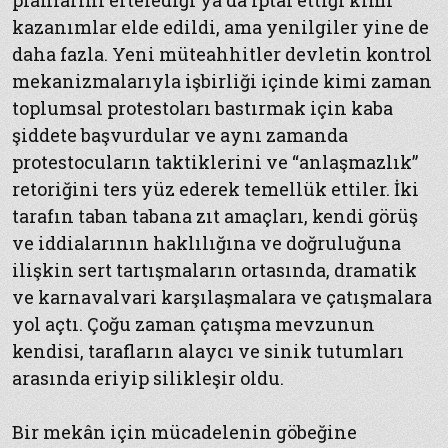
planlarını ertelediği ya da iptal ettiği kimi
kazanımlar elde edildi, ama yenilgiler yine de
daha fazla. Yeni müteahhitler devletin kontrol
mekanizmalarıyla işbirliği içinde kimi zaman
toplumsal protestoları bastırmak için kaba
şiddete başvurdular ve aynı zamanda
protestocuların taktiklerini ve “anlaşmazlık”
retoriğini ters yüz ederek temellük ettiler. İki
tarafın taban tabana zıt amaçları, kendi görüş
ve iddialarının haklılığına ve doğruluğuna
ilişkin sert tartışmaların ortasında, dramatik
ve karnavalvari karşılaşmalara ve çatışmalara
yol açtı. Çoğu zaman çatışma mevzunun
kendisi, tarafların alaycı ve sinik tutumları
arasında eriyip silikleşir oldu.
Bir mekân için mücadelenin göbeğine