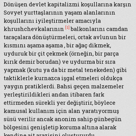
Dönüşen devlet kapitalizmi koşullarına karşın
Sovyet yurttaşlarının yaşam alanlarının
koşullarını iyileştirmeler amacıyla
[1]
khrushchevkalarının
balkonlarını camdan
taraçalara dönüştürmeleri, ortak avlunun bir
kısmını aşama aşama , bir ağaç dikmek,
uyduruk bir çit çekmek (örneğin, bir parça
kırık demir borudan) ve uydurma bir sıra
yapmak (kutu ya da bir metal tenekeden) gibi
taktiklerle kurnazca işgal etmeleri oldukça
yaygın pratiklerdi. Bahsi geçen malzemeler
yerleştirildikleri andan itibaren fark
ettirmeden sürekli yer değiştirir, böylece
kamusal kullanım için alan yaratıyormuş
süsü verilir ancak anonim sahip günbegün
bölgesini genişletip koruma altına alarak
kendine ait arazisini oluştururdu.