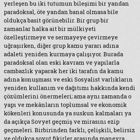
yerleşen bu iki tutumun bileşimi bir yandan
paradoksal, öte yandan banal olmasa bile
oldukça basit görünebilir. Bir grup bir
zamanlar halka ait bir mülkiyeti
özelleştirmeye ve sermayeye çevirmeye
uğraşırken, diğer grup kamu yararı adına
adaleti yeniden kurmaya çalışıyor. Burada
paradoksal olan eski kavram ve yapılarla
cambazlık yaparak her iki tarafın da kamu
adına konuşması ve eski Sosyalist varlıkların
yeniden kullanım ve dağıtımı hakkında kendi
çözümlerini önermeleri; ama aynı zamanda o
yapı ve mekânların toplumsal ve ekonomik
kökenleri konusunda ya suskun kalmaları ya
da açıkça Sovyet geçmiş ve mirasını ezip
geçmeleri. Birbirinden farklı, çelişkili, belirsiz
ve oldukça soyut fikirler arasında manevra