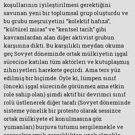
koşullarının iyileştirilmesi gerektiğini
savunan yeni bir toplumsal grup oluşturdu ve
bu grubu meşruiyetini “kolektif hafıza”,
“kültürel miras” ve “kentsel tarih” gibi
kavramlardan alan diğer aktivist grubun
karşısına dikti. Bu karşılıklı meydan okuma
geç Sovyet döneminde ortak mülkiyetin işgal
sürecine katılan tüm aktörleri ve kutuplaşmış
zihniyetleri harekete geçirdi. Ama ters yüz
edilmiş bir biçimde. Öyle ki, lümpen sınıf
(önceki işgal sürecinde görünmez ama etkin
role sahip olan) şimdi aktif bir devrimci sınıf
rolü üstlenerek diğer tarafı (Sovyet döneminde
sisteme yönelik bir protesto olarak sessizce
ortak mülkiyete el konulmasına göz
yumanları) burjuva tutumu sergilemekle ve