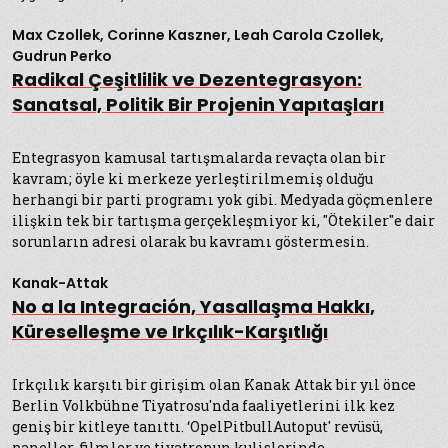
Max Czollek, Corinne Kaszner, Leah Carola Czollek,
Gudrun Perko
Radikal Çeşitlilik ve Dezentegrasyon:
Sanatsal, Politik Bir Projenin Yapıtaşları
Entegrasyon kamusal tartışmalarda revaçta olan bir
kavram; öyle ki merkeze yerleştirilmemiş olduğu
herhangi bir parti programı yok gibi. Medyada göçmenlere
ilişkin tek bir tartışma gerçekleşmiyor ki, ''Ötekiler''e dair
sorunların adresi olarak bu kavramı göstermesin.
Kanak-Attak
No a la Integración, Yasallaşma Hakkı,
Küreselleşme ve Irkçılık-Karşıtlığı
Irkçılık karşıtı bir girişim olan Kanak Attak bir yıl önce
Berlin Volkbühne Tiyatrosu'nda faaliyetlerini ilk kez
geniş bir kitleye tanıttı. ‘OpelPitbullAutoput' revüsü,
paneller, filmler ve tiyatronun kulislerinde