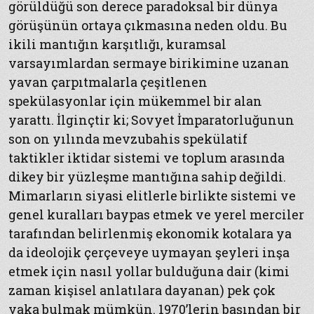
görüldüğü son derece paradoksal bir dünya
görüşünün ortaya çıkmasına neden oldu. Bu
ikili mantığın karşıtlığı, kuramsal
varsayımlardan sermaye birikimine uzanan
yavan çarpıtmalarla çeşitlenen
spekülasyonlar için mükemmel bir alan
yarattı. İlginçtir ki; Sovyet İmparatorluğunun
son on yılında mevzubahis spekülatif
taktikler iktidar sistemi ve toplum arasında
dikey bir yüzleşme mantığına sahip değildi.
Mimarların siyasi elitlerle birlikte sistemi ve
genel kuralları baypas etmek ve yerel merciler
tarafından belirlenmiş ekonomik kotalara ya
da ideolojik çerçeveye uymayan şeyleri inşa
etmek için nasıl yollar bulduğuna dair (kimi
zaman kişisel anlatılara dayanan) pek çok
vaka bulmak mümkün. 1970’lerin başından bir