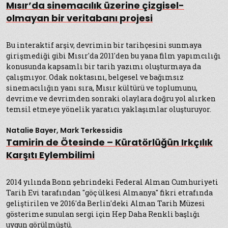
Mısır’da sinemacılık üzerine çizgisel-
olmayan bir veritabanı projesi
Bu interaktif arşiv, devrimin bir tarihçesini sunmaya
girişmediği gibi Mısır'da 2011'den bu yana film yapımcılığı
konusunda kapsamlı bir tarih yazımı oluşturmaya da
çalışmıyor. Odak noktasını, belgesel ve bağımsız
sinemacılığın yanı sıra, Mısır kültürü ve toplumunu,
devrime ve devrimden sonraki olaylara doğru yol alırken
temsil etmeye yönelik yaratıcı yaklaşımlar oluşturuyor.
Natalie Bayer, Mark Terkessidis
Tamirin de Ötesinde – Küratörlüğün Irkçılık
Karşıtı Eylembilimi
2014 yılında Bonn şehrindeki Federal Alman Cumhuriyeti
Tarih Evi tarafından "göç ülkesi Almanya" fikri etrafında
geliştirilen ve 2016'da Berlin'deki Alman Tarih Müzesi
gösterime sunulan sergi için Hep Daha Renkli başlığı
uygun görülmüştü.