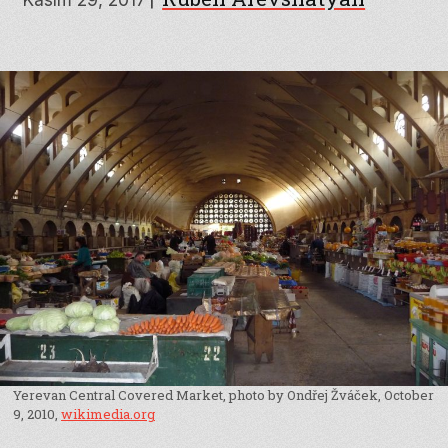
Yerevan Central Covered Market, photo by Ondřej Žváček, October
9, 2010,
wikimedia.org