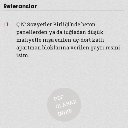
Referanslar
Referanslar
↑
1
Ç.N: Sovyetler Birliği’nde beton
panellerden ya da tuğladan düşük
maliyetle inşa edilen üç-dört katlı
apartman bloklarına verilen gayrı resmi
isim.
P
D
F
O
L
A
R
A
İ
N
Dİ
K
R