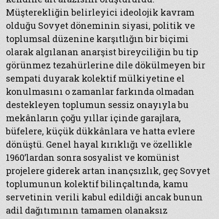
Müşterekliğin belirleyici ideolojik kavram
olduğu Sovyet döneminin siyasi, politik ve
toplumsal düzenine karşıtlığın bir biçimi
olarak algılanan anarşist bireyciliğin bu tip
görünmez tezahürlerine dile dökülmeyen bir
sempati duyarak kolektif mülkiyetine el
konulmasını o zamanlar farkında olmadan
destekleyen toplumun sessiz onayıyla bu
mekânların çoğu yıllar içinde garajlara,
büfelere, küçük dükkânlara ve hatta evlere
dönüştü. Genel hayal kırıklığı ve özellikle
1960’lardan sonra sosyalist ve komünist
projelere giderek artan inançsızlık, geç Sovyet
toplumunun kolektif bilinçaltında, kamu
servetinin verili kabul edildiği ancak bunun
adil dağıtımının tamamen olanaksız