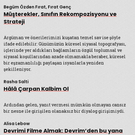
Begüm Özden Fırat, Fırat Genç
Müşterekler, Sınıfın Rekompozisyonu ve
Strateji
Argüman ve önerilerimizi kuşatan temel sav ise şöyle
ifade edilebilir: Günümüzün küresel siyasal topografyası,
içlerinde yer aldıkları bağlamların özgül toplumsal ve
siyasal koşullarından azade olmamakla beraber, küresel
bir eşzamanlılığı paylaşan isyanlarla yeniden
şekilleniyor.
Rasha Salti
Hâlâ Çarpan Kalbim Ol
Ardından gelen, yanıt vermesi mümkün olmayan cansız
bir nesne ile girişilen olanaksız bir diyalog girişimiydi.
Alisa Lebow
Devrimi Filme Almak: Devrim’den bu yana