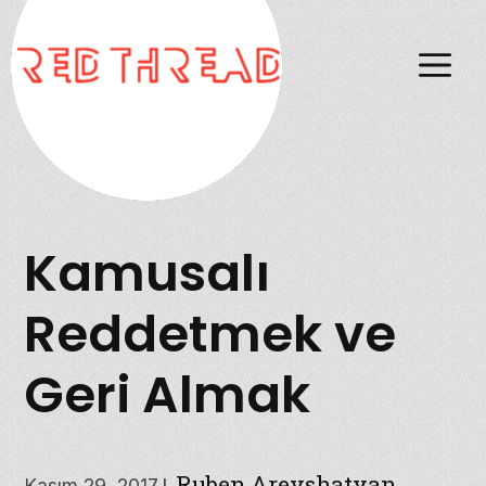
M
Kamusalı
Reddetmek ve
Geri Almak
Ruben Arevshatyan
|
Kasım 29, 2017