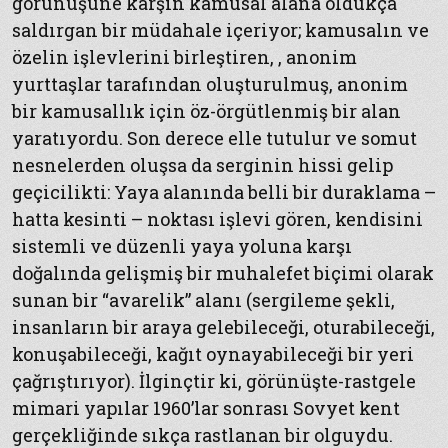
görünüşüne karşın kamusal alana oldukça
saldırgan bir müdahale içeriyor; kamusalın ve
özelin işlevlerini birleştiren, , anonim
yurttaşlar tarafından oluşturulmuş, anonim
bir kamusallık için öz-örgütlenmiş bir alan
yaratıyordu. Son derece elle tutulur ve somut
nesnelerden oluşsa da serginin hissi gelip
geçicilikti: Yaya alanında belli bir duraklama –
hatta kesinti – noktası işlevi gören, kendisini
sistemli ve düzenli yaya yoluna karşı
doğalında gelişmiş bir muhalefet biçimi olarak
sunan bir “avarelik” alanı (sergileme şekli,
insanların bir araya gelebileceği, oturabileceği,
konuşabileceği, kağıt oynayabileceği bir yeri
çağrıştırıyor). İlginçtir ki, görünüşte-rastgele
mimari yapılar 1960’lar sonrası Sovyet kent
gerçekliğinde sıkça rastlanan bir olguydu.