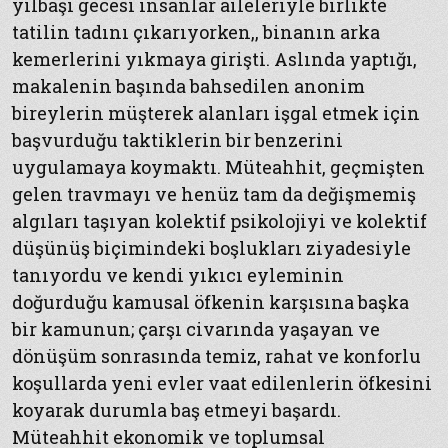
yılbaşı gecesi insanlar aileleriyle birlikte
tatilin tadını çıkarıyorken,, binanın arka
kemerlerini yıkmaya girişti. Aslında yaptığı,
makalenin başında bahsedilen anonim
bireylerin müşterek alanları işgal etmek için
başvurduğu taktiklerin bir benzerini
uygulamaya koymaktı. Müteahhit, geçmişten
gelen travmayı ve henüz tam da değişmemiş
algıları taşıyan kolektif psikolojiyi ve kolektif
düşünüş biçimindeki boşlukları ziyadesiyle
tanıyordu ve kendi yıkıcı eyleminin
doğurduğu kamusal öfkenin karşısına başka
bir kamunun; çarşı civarında yaşayan ve
dönüşüm sonrasında temiz, rahat ve konforlu
koşullarda yeni evler vaat edilenlerin öfkesini
koyarak durumla baş etmeyi başardı.
Müteahhit ekonomik ve toplumsal